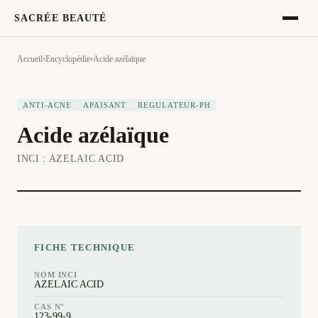
SACRÉE BEAUTÉ
Accueil
›
Encyclopédie
›
Acide azélaïque
ANTI-ACNE
APAISANT
REGULATEUR-PH
Acide azélaïque
INCI :
AZELAIC ACID
FICHE TECHNIQUE
NOM INCI
AZELAIC ACID
CAS N°
123-99-9