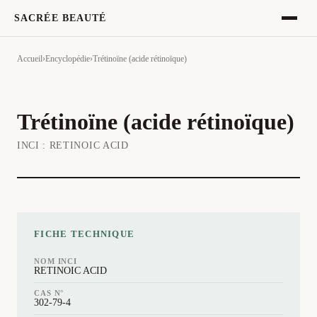
SACRÉE BEAUTÉ
Accueil
›
Encyclopédie
›
Trétinoïne (acide rétinoïque)
Trétinoïne (acide rétinoïque)
INCI :
RETINOIC ACID
FICHE TECHNIQUE
NOM INCI
RETINOIC ACID
CAS N°
302-79-4