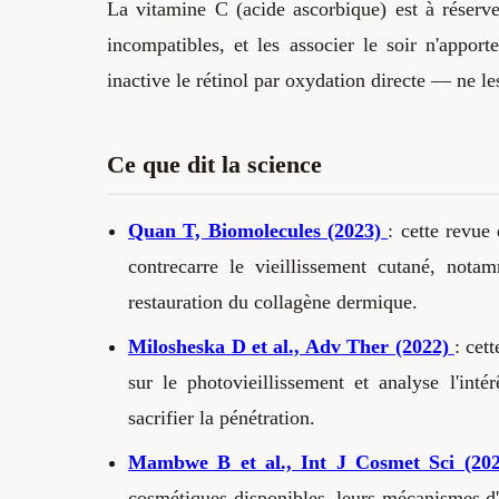
La vitamine C (acide ascorbique) est à réserve
incompatibles, et les associer le soir n'appor
inactive le rétinol par oxydation directe — ne l
Ce que dit la science
Quan T, Biomolecules (2023)
: cette revue
contrecarre le vieillissement cutané, notam
restauration du collagène dermique.
Milosheska D et al., Adv Ther (2022)
: cet
sur le photovieillissement et analyse l'int
sacrifier la pénétration.
Mambwe B et al., Int J Cosmet Sci (202
cosmétiques disponibles, leurs mécanismes d'ac