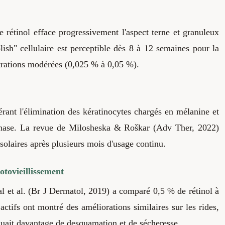
 rétinol efface progressivement l'aspect terne et granuleux
sh" cellulaire est perceptible dès 8 à 12 semaines pour la
ntrations modérées (0,025 % à 0,05 %).
érant l'élimination des kératinocytes chargés en mélanine et
osinase. La revue de Milosheska & Roškar (Adv Ther, 2022)
solaires après plusieurs mois d'usage continu.
otovieillissement
l et al. (Br J Dermatol, 2019) a comparé 0,5 % de rétinol à
tifs ont montré des améliorations similaires sur les rides,
oquait davantage de desquamation et de sécheresse.