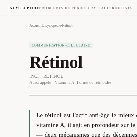
ENCYCLOPÉDIE
PROBLÈMES DE PEAU
DÉCRYPTAGES
ROUTINES
Accueil
›
Encyclopédie
›
Rétinol
COMMUNICATION-CELLULAIRE
Rétinol
INCI :
RETINOL
Aussi appelé :
Vitamine A, Forme de rétinoïdes
Le rétinol est l'actif anti-âge le mieu
vitamine A, il agit en profondeur sur le
— deux mécanismes que des décennies d