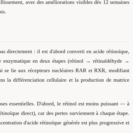
eillissement, avec des améliorations visibles dès 12 semaines
is.
pas directement : il est d'abord converti en acide rétinoïque,
ne enzymatique en deux étapes (rétinol → rétinaldéhyde →
 qui se lie aux récepteurs nucléaires RAR et RXR, modifiant
s la différenciation cellulaire et la production de matrice
s essentielles. D'abord, le rétinol est moins puissant — à
étinoïque direct), car des pertes surviennent à chaque étape.
ncentration d'acide rétinoïque générée est plus progressive et