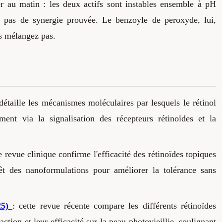
r au matin : les deux actifs sont instables ensemble à pH
te pas de synergie prouvée. Le benzoyle de peroxyde, lui,
es mélangez pas.
 détaille les mécanismes moléculaires par lesquels le rétinol
ment via la signalisation des récepteurs rétinoïdes et la
te revue clinique confirme l'efficacité des rétinoïdes topiques
érêt des nanoformulations pour améliorer la tolérance sans
5)
: cette revue récente compare les différents rétinoïdes
tion et leur efficacité sur la peau photovieillie, soulignant