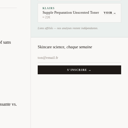
KLAIRS
Supple Preparation Unscented Toner
VOIR →
≈ 22€
Liens affiliés — nos analyses restent indépendantes.
of sans
Skincare science,
chaque semaine
S'INSCRIRE →
ssante vs.