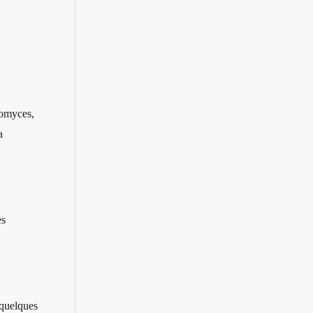
tomyces,
a
es
 quelques