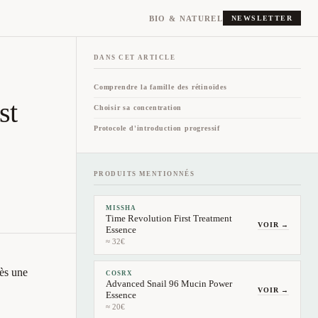
BIO & NATUREL
NEWSLETTER
DANS CET ARTICLE
Comprendre la famille des rétinoïdes
st
Choisir sa concentration
Protocole d'introduction progressif
PRODUITS MENTIONNÉS
MISSHA
Time Revolution First Treatment
VOIR →
Essence
≈ 32€
rès une
COSRX
Advanced Snail 96 Mucin Power
VOIR →
Essence
≈ 20€