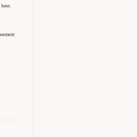
 base.
eusement