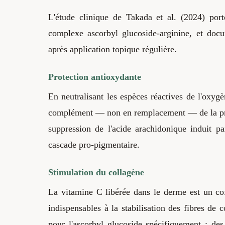
L'étude clinique de Takada et al. (2024) porte
complexe ascorbyl glucoside-arginine, et doc
après application topique régulière.
Protection antioxydante
En neutralisant les espèces réactives de l'oxyg
complément — non en remplacement — de la prote
suppression de l'acide arachidonique induit 
cascade pro-pigmentaire.
Stimulation du collagène
La vitamine C libérée dans le derme est un cof
indispensables à la stabilisation des fibres de 
pour l'ascorbyl glucoside spécifiquement ; des