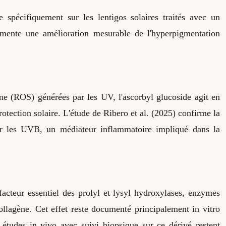
 spécifiquement sur les lentigos solaires traités avec un
umente une amélioration mesurable de l'hyperpigmentation
ène (ROS) générées par les UV, l'ascorbyl glucoside agit en
ction solaire. L'étude de Ribero et al. (2025) confirme la
par les UVB, un médiateur inflammatoire impliqué dans la
acteur essentiel des prolyl et lysyl hydroxylases, enzymes
collagène. Cet effet reste documenté principalement in vitro
 études in vivo avec suivi biopsique sur ce dérivé restent