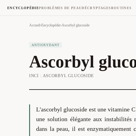
ENCYCLOPÉDIE
PROBLÈMES DE PEAU
DÉCRYPTAGES
ROUTINES
Accueil
›
Encyclopédie
›
Ascorbyl glucoside
ANTIOXYDANT
Ascorbyl gluco
INCI :
ASCORBYL GLUCOSIDE
L'ascorbyl glucoside est une vitamine C
une solution élégante aux instabilités 
dans la peau, il est enzymatiquement c