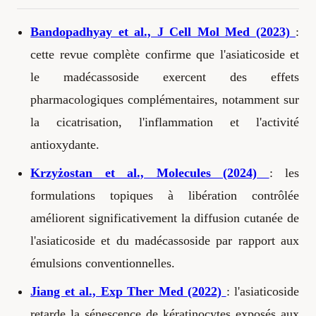
Bandopadhyay et al., J Cell Mol Med (2023)
:
cette revue complète confirme que l'asiaticoside et
le madécassoside exercent des effets
pharmacologiques complémentaires, notamment sur
la cicatrisation, l'inflammation et l'activité
antioxydante.
Krzyżostan et al., Molecules (2024)
: les
formulations topiques à libération contrôlée
améliorent significativement la diffusion cutanée de
l'asiaticoside et du madécassoside par rapport aux
émulsions conventionnelles.
Jiang et al., Exp Ther Med (2022)
: l'asiaticoside
retarde la sénescence de kératinocytes exposés aux