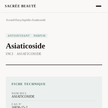
SACRÉE BEAUTÉ
Accueil
›
Encyclopédie
›
Asiaticoside
ANTIOXYDANT
PARFUM
Asiaticoside
INCI :
ASIATICOSIDE
FICHE TECHNIQUE
NOM INCI
ASIATICOSIDE
CAS N°
16830-15-2