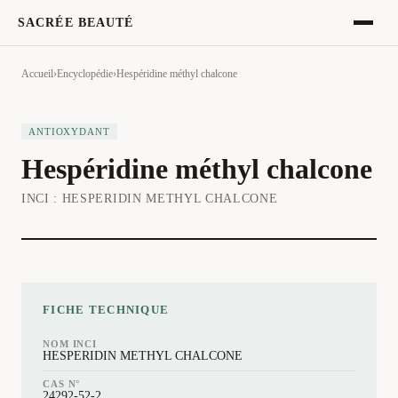
SACRÉE BEAUTÉ
Accueil
›
Encyclopédie
›
Hespéridine méthyl chalcone
ANTIOXYDANT
Hespéridine méthyl chalcone
INCI :
HESPERIDIN METHYL CHALCONE
FICHE TECHNIQUE
NOM INCI
HESPERIDIN METHYL CHALCONE
CAS N°
24292-52-2