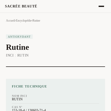
SACRÉE BEAUTÉ
Accueil
›
Encyclopédie
›
Rutine
ANTIOXYDANT
Rutine
INCI :
RUTIN
FICHE TECHNIQUE
NOM INCI
RUTIN
CAS N°
153-18-4 / 130603-71-4